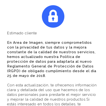
Rotulación
Stands
|
+34 934 185 768
Estimado cliente
En Area de Imagen, siempre comprometidos
con la privacidad de tus datos y la mejora
constante de la calidad de nuestros servicios,
hemos actualizado nuestra Política de
protección de datos para adaptarla al nuevo
Reglamento General de Protección de Datos
LONA PVC Y TEXTIL
LONA
(RGPD) de obligado cumplimiento desde el día
25 de mayo de 2018.
PVC
HOME
/
GALERÍA LONA PVC Y TEXTIL
Con esta actualización, te ofrecemos información
Y
clara y detallada del uso que hacemos de los
datos personales para prestarte el mejor servicio
TEXTIL
y mejorar la calidad de nuestros productos.Si
estás interesado en todos los detalles, te