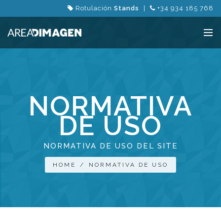
Rotulación
Stands
|
+34 934 185 768
NORMATIVA
DE USO
NORMATIVA
NORMATIVA DE USO DEL SITE
DE
HOME
/
NORMATIVA DE USO
USO
DEL