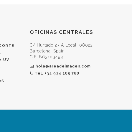
OFICINAS
OFICINAS CENTRALES
CENTRALES
C/ Hurtado 27 A Local, 08022
 CORTE
Barcelona, Spain
L
CIF. B63103493
A UV
hola@areadeimagen.com
S
Tel. +34 934 185 768
OS