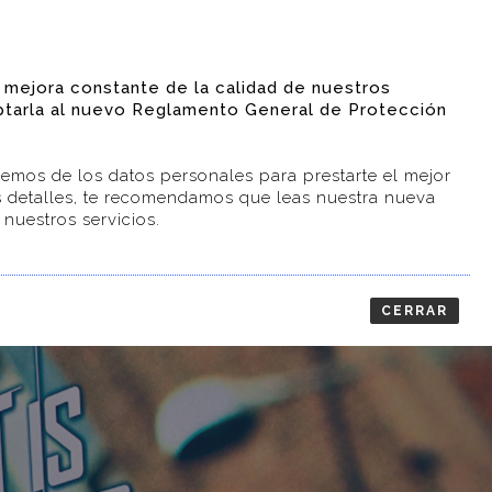
Rotulación
Stands
|
+34 934 185 768
 mejora constante de la calidad de nuestros
CTOS
GALERÍA
BLOG
CONTACTO
aptarla al nuevo Reglamento General de Protección
cemos de los datos personales para prestarte el mejor
os detalles, te recomendamos que leas nuestra nueva
nuestros servicios.
EN
CERRAR