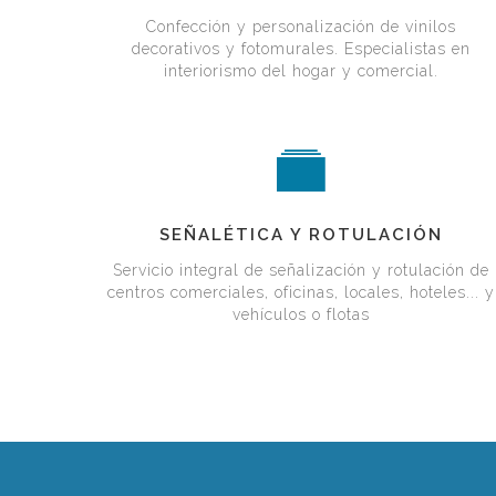
INTERIORISMO
Y
Confección y personalización de vinilos
decorativos y fotomurales. Especialistas en
DECORACIÓN
interiorismo del hogar y comercial.
SEÑALÉTICA
SEÑALÉTICA Y ROTULACIÓN
Y
Servicio integral de señalización y rotulación de
centros comerciales, oficinas, locales, hoteles... y
ROTULACIÓN
vehículos o flotas