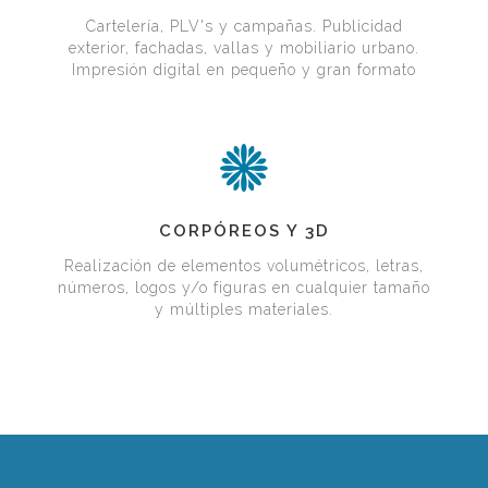
RETAIL
Y
Cartelería, PLV's y campañas. Publicidad
exterior, fachadas, vallas y mobiliario urbano.
PUBLICIDAD
Impresión digital en pequeño y gran formato
EXTERIOR
CORPÓREOS
CORPÓREOS Y 3D
Y
Realización de elementos volumétricos, letras,
números, logos y/o figuras en cualquier tamaño
3D
y múltiples materiales.