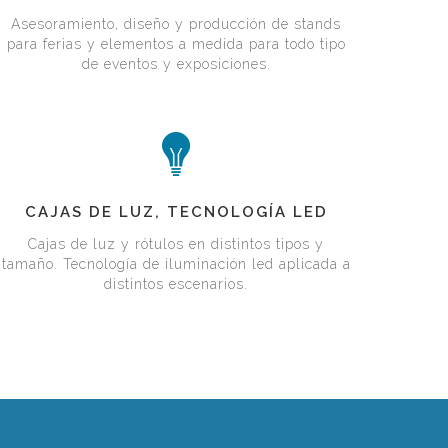
PRESENTACIONES,
EVENTOS
Asesoramiento, diseño y producción de stands
para ferias y elementos a medida para todo tipo
Y
de eventos y exposiciones.
FERIAS
CAJAS
CAJAS DE LUZ, TECNOLOGÍA LED
DE
Cajas de luz y rótulos en distintos tipos y
tamaño. Tecnología de iluminación led aplicada a
LUZ,
distintos escenarios.
TECNOLOGÍA
LED