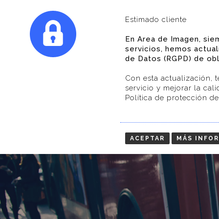
Estimado cliente
En Area de Imagen, sie
servicios, hemos actua
de Datos (RGPD) de obl
Con esta actualización, 
servicio y mejorar la ca
Política de protección d
S
ACEPTAR
MÁS INFO
SERVICIOS
AREA
DE
IMAGEN